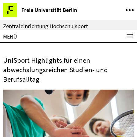
Springe
Service-
Freie Universität Berlin
direkt
Navigation
zu
Zentraleinrichtung Hochschulsport
Inhalt
MENÜ
UniSport Highlights für einen
abwechslungsreichen Studien- und
Berufsalltag