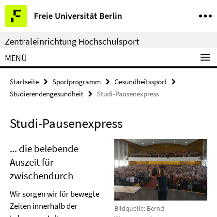
Springe
Service-
Freie Universität Berlin
direkt
Navigation
zu
Zentraleinrichtung Hochschulsport
Inhalt
MENÜ
Startseite
Sportprogramm
Gesundheitssport
Studierendengesundheit
Studi-Pausenexpress
Studi-Pausenexpress
... die belebende
Auszeit für
zwischendurch
Wir sorgen wir für bewegte
Zeiten innerhalb der
Bildquelle: Bernd