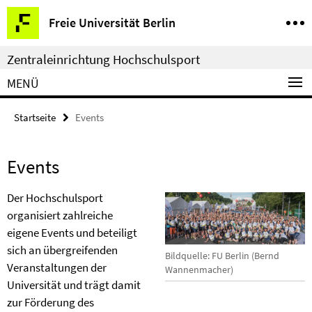
Springe
Service-
Freie Universität Berlin
direkt
Navigation
zu
Zentraleinrichtung Hochschulsport
Inhalt
MENÜ
Startseite
Events
Events
Der Hochschulsport
organisiert zahlreiche
eigene Events und beteiligt
sich an übergreifenden
Bildquelle: FU Berlin (Bernd
Veranstaltungen der
Wannenmacher)
Universität und trägt damit
zur Förderung des