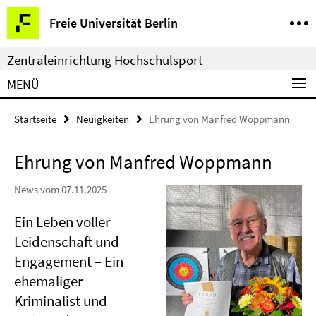
Springe
Service-
Freie Universität Berlin
direkt
Navigation
zu
Zentraleinrichtung Hochschulsport
Inhalt
MENÜ
Startseite
Neuigkeiten
Ehrung von Manfred Woppmann
Ehrung von Manfred Woppmann
News vom 07.11.2025
Ein Leben voller
Leidenschaft und
Engagement – Ein
ehemaliger
Kriminalist und