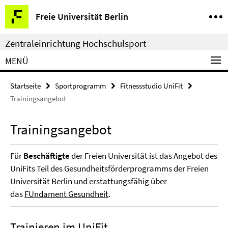
Springe
Service-
Freie Universität Berlin
direkt
Navigation
zu
Zentraleinrichtung Hochschulsport
Inhalt
MENÜ
Startseite
Sportprogramm
Fitnessstudio UniFit
Trainingsangebot
Trainingsangebot
Für
Beschäftigte
der Freien Universität ist das Angebot des
UniFits Teil des Gesundheitsförderprogramms der Freien
Universität Berlin und erstattungsfähig über
das
FUndament Gesundheit
.
Trainieren im UniFit