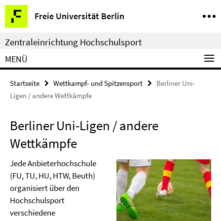
Springe
Service-
Freie Universität Berlin
direkt
Navigation
zu
Zentraleinrichtung Hochschulsport
Inhalt
MENÜ
Startseite
Wettkampf- und Spitzensport
Berliner Uni-
Ligen / andere Wettkämpfe
Berliner Uni-Ligen / andere
Wettkämpfe
Jede Anbieterhochschule
(FU, TU, HU, HTW, Beuth)
organisiert über den
Hochschulsport
verschiedene