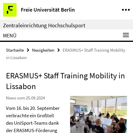
Springe
Service-
Freie Universität Berlin
direkt
Navigation
zu
Zentraleinrichtung Hochschulsport
Inhalt
MENÜ
Startseite
Neuigkeiten
ERASMUS+ Staff Training Mobility
in Lissabon
ERASMUS+ Staff Training Mobility in
Lissabon
News vom 25.09.2024
Vom 16. bis 20. September
verbrachte ein Großteil
des UniSport-Teams dank
der ERASMUS-Förderung