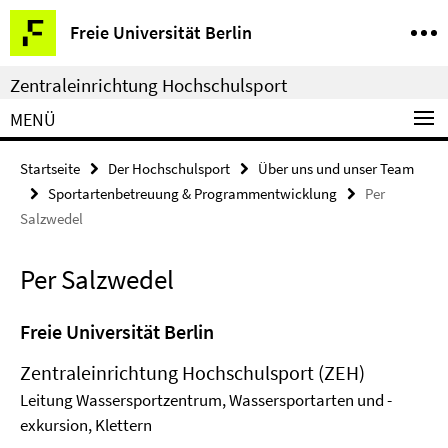
Springe
Service-
Freie Universität Berlin
direkt
Navigation
zu
Zentraleinrichtung Hochschulsport
Inhalt
MENÜ
Startseite
Der Hochschulsport
Über uns und unser Team
Sportartenbetreuung & Programmentwicklung
Per
Salzwedel
Per Salzwedel
Freie Universität Berlin
Zentraleinrichtung Hochschulsport (ZEH)
Leitung Wassersportzentrum, Wassersportarten und -
exkursion, Klettern